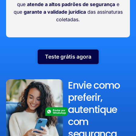
que
atende a altos padrões de segurança
e
que
garante a validade jurídica
das assinaturas
coletadas.
Teste grátis agora
Envie como
preferir,
autentique
com
segurança