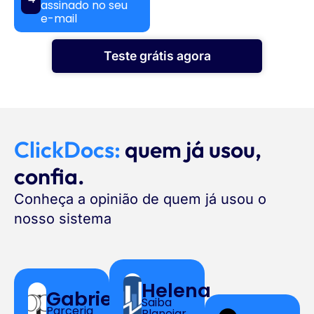
assinado no seu
e-mail
Teste grátis agora
ClickDocs:
quem já usou,
confia.
Conheça a opinião de quem já usou o
nosso sistema
Helena
Gabriela
Saiba
Parceria
Planejar