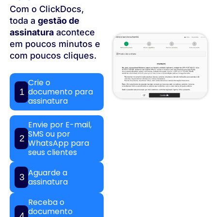
Com o ClickDocs,
toda a
gestão de
assinatura
acontece
em poucos minutos e
com poucos cliques.
Crie o
documento para
1
assinatura
Envie por E-mail,
SMS ou por
2
WhatsApp para
seus clientes
Aguarde a
3
assinatura
Receba o
documento
4