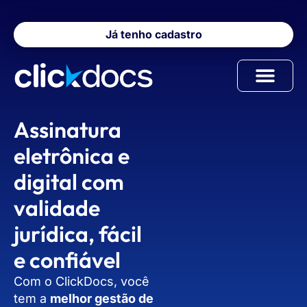
Já tenho cadastro
Como funciona
Para quem é
Assinatura
eletrônica e
digital com
validade
jurídica, fácil
e confiável
Com o ClickDocs, você
tem a
melhor gestão de