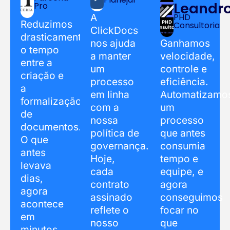
Leandr
Pro
PHD
A
Reduzimos
Consultoria
ClickDocs
drasticamente
nos ajuda
Ganhamos
o tempo
a manter
velocidade,
entre a
um
controle e
criação e
processo
eficiência.
a
em linha
Automatizamo
formalização
com a
um
de
nossa
processo
documentos.
política de
que antes
O que
governança.
consumia
antes
Hoje,
tempo e
levava
cada
equipe, e
dias,
contrato
agora
agora
assinado
conseguimos
acontece
reflete o
focar no
em
nosso
que
minutos,