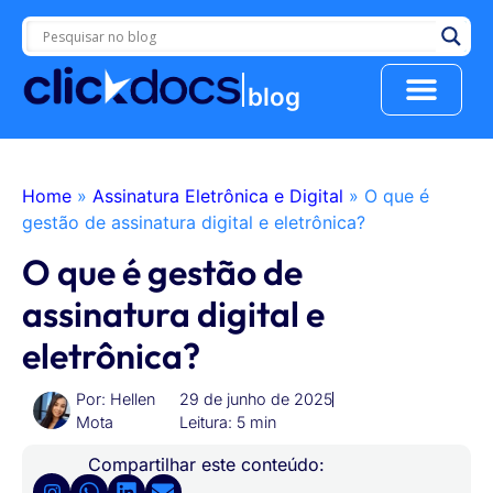
blog
Conheça o ClickDocs
Home
»
Assinatura Eletrônica e Digital
»
O que é
gestão de assinatura digital e eletrônica?
O que é gestão de
assinatura digital e
eletrônica?
Por:
Hellen
29 de junho de 2025
Mota
Leitura: 5 min
Compartilhar este conteúdo: