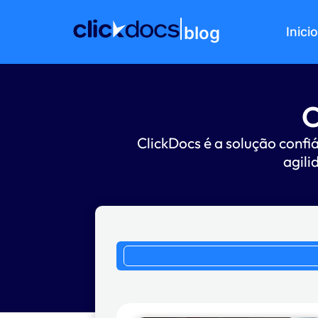
blog
Inicio
C
ClickDocs é a solução confi
agili