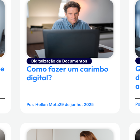
Digitalização de Documentos
de
Q
Como fazer um carimbo
d
digital?
a
Po
Por:
Hellen Mota
29 de junho, 2025