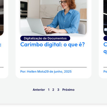
Digitalização de Documentos
Carimbo digital: o que é?
:
C
q
Por:
Hellen Mota
29 de junho, 2025
Po
Anterior
1
2
3
Próximo