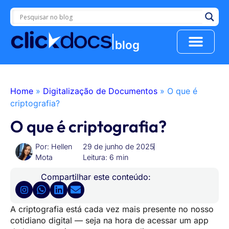
blog
Conheça o ClickDocs
Home
»
Digitalização de Documentos
»
O que é
criptografia?
O que é criptografia?
Por:
Hellen
29 de junho de 2025
Mota
Leitura: 6 min
Compartilhar este conteúdo:
A criptografia está cada vez mais presente no nosso
cotidiano digital — seja na hora de acessar um app